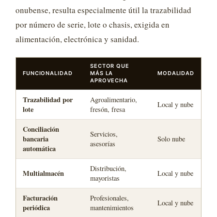
onubense, resulta especialmente útil la trazabilidad
por número de serie, lote o chasis, exigida en
alimentación, electrónica y sanidad.
SECTOR QUE
FUNCIONALIDAD
MÁS LA
MODALIDAD
APROVECHA
Trazabilidad por
Agroalimentario,
Local y nube
lote
fresón, fresa
Conciliación
Servicios,
bancaria
Solo nube
asesorías
automática
Distribución,
Multialmacén
Local y nube
mayoristas
Facturación
Profesionales,
Local y nube
periódica
mantenimientos