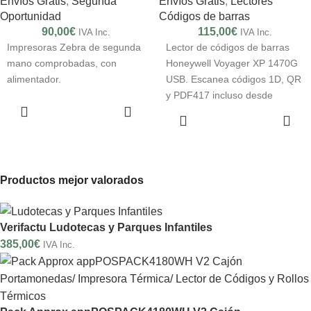
Envíos Gratis
,
Segunda
Envíos Gratis
,
Lectores
Oportunidad
Códigos de barras
90,00
€
115,00
€
IVA Inc.
IVA Inc.
Impresoras Zebra de segunda
Lector de códigos de barras
mano comprobadas, con
Honeywell Voyager XP 1470G
alimentador.
USB. Escanea códigos 1D, QR
y PDF417 incluso desde
AÑADIR AL
móviles o códigos dañados.
AÑADIR AL
CARRITO
Ideal para TPV y tiendas.
CARRITO
Productos mejor valorados
Verifactu Ludotecas y Parques Infantiles
385,00
€
IVA Inc.