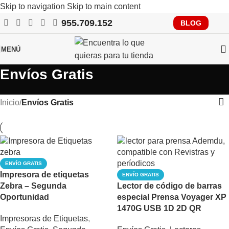
Skip to navigation
Skip to main content
955.709.152
RECUERDA QUE PRONTO TENDRÁS QUE CUMPLIR CON
BLOG
VERIFACTU, CONSÚLTANOS
MENÚ
Envíos Gratis
Inicio
/
Envíos Gratis
ENVÍO GRATIS
Impresora de etiquetas
ENVÍO GRATIS
Zebra – Segunda
Lector de código de barras
Oportunidad
especial Prensa Voyager XP
1470G USB 1D 2D QR
Impresoras de Etiquetas
,