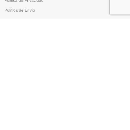
Politica de Privacidad
Política de Envío
Política de Devoluciones
Política de Cookies
Condiciones Generales de Venta
Formas de Pago
Configurar cookies
Creado por
Compraweb.es
Año
2023
Tienda
Filtros
Lista de deseos