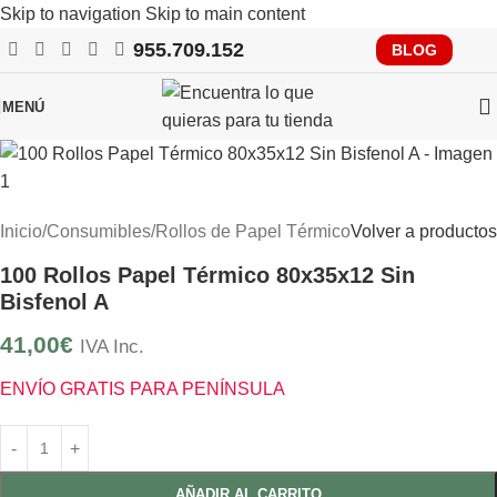
Skip to navigation
Skip to main content
955.709.152
RECUERDA QUE PRONTO TENDRÁS QUE CUMPLIR CON
BLOG
Envío Gratis
VERIFACTU, CONSÚLTANOS
MENÚ
Inicio
/
Consumibles
/
Rollos de Papel Térmico
Volver a productos
100 Rollos Papel Térmico 80x35x12 Sin
Bisfenol A
41,00
€
IVA Inc.
ENVÍO GRATIS PARA PENÍNSULA
AÑADIR AL CARRITO