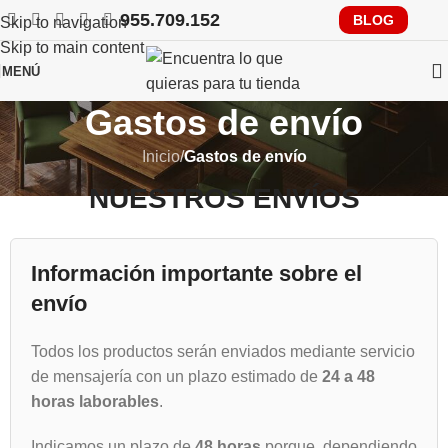
955.709.152
RECUERDA QUE PRONTO TENDRÁS QUE CUMPLIR CON
BLOG
Skip to navigation
VERIFACTU, CONSÚLTANOS
Skip to main content
MENÚ
Gastos de envío
Inicio
/
Gastos de envío
NUESTROS ENVÍOS
Información importante sobre el
envío
Todos los productos serán enviados mediante servicio
de mensajería con un plazo estimado de
24 a 48
horas laborables
.
Indicamos un plazo de
48 horas
porque, dependiendo