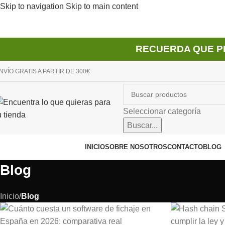
Skip to navigation
Skip to main content
RECUERDA QUE P
NVÍO GRATIS A PARTIR DE 300€
Seleccionar categoría
Buscar...
avegador de categorías
INICIO
SOBRE NOSOTROS
CONTACTO
BLOG
Blog
Inicio
/
Blog