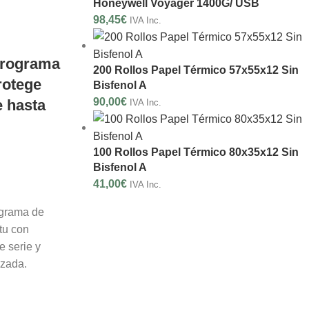
Honeywell Voyager 1400G/ USB
98,45
€
IVA Inc.
 programa
200 Rollos Papel Térmico 57x55x12 Sin
rotege
Bisfenol A
90,00
€
e hasta
IVA Inc.
100 Rollos Papel Térmico 80x35x12 Sin
Bisfenol A
41,00
€
IVA Inc.
ograma de
tu con
e serie y
izada.