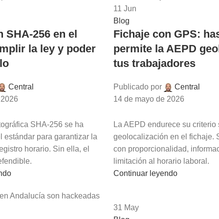
11
Jun
Blog
n SHA-256 en el
Fichaje con GPS: ha
umplir la ley y poder
permite la AEPD geol
lo
tus trabajadores
Central
Publicado por
Central
 2026
14 de mayo de 2026
tográfica SHA-256 se ha
La AEPD endurece su criterio 
l estándar para garantizar la
geolocalización en el fichaje. 
egistro horario. Sin ella, el
con proporcionalidad, informac
efendible.
limitación al horario laboral.
endo
Continuar leyendo
31
May