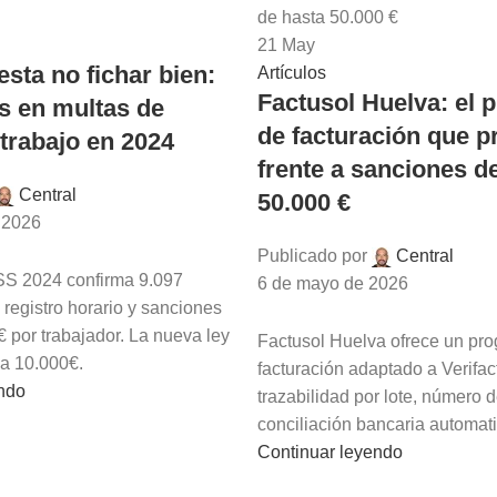
21
May
sta no fichar bien:
Artículos
Factusol Huelva: el
s en multas de
de facturación que p
trabajo en 2024
frente a sanciones d
Central
50.000 €
 2026
Publicado por
Central
SS 2024 confirma 9.097
6 de mayo de 2026
registro horario y sanciones
 por trabajador. La nueva ley
Factusol Huelva ofrece un pr
a a 10.000€.
facturación adaptado a Verifac
endo
trazabilidad por lote, número d
conciliación bancaria automat
Continuar leyendo