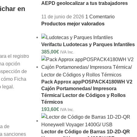
AEPD geolocalizar a tus trabajadores
fichar en
11 de junio de 2026
1 Comentario
Productos mejor valorados
Verifactu Ludotecas y Parques Infantiles
385,00
€
IVA Inc.
ara el registro
na opción
nspección de
y cómo Ficha
Pack Approx appPOSPACK4180WH V2
 legal.
Cajón Portamonedas/ Impresora
Térmica/ Lector de Códigos y Rollos
Térmicos
193,60
€
IVA Inc.
Lector de Código de Barras 1D-2D-QR