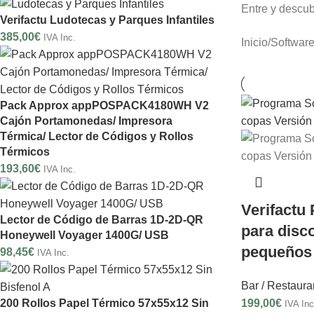
Entre y descub
Verifactu Ludotecas y Parques Infantiles
385,00
€
IVA Inc.
Inicio
/
Softwar
Pack Approx appPOSPACK4180WH V2
Cajón Portamonedas/ Impresora
Térmica/ Lector de Códigos y Rollos
Térmicos
193,60
€
IVA Inc.
Verifactu
Lector de Código de Barras 1D-2D-QR
para disc
Honeywell Voyager 1400G/ USB
pequeños
98,45
€
IVA Inc.
Bar / Restaura
199,00
€
200 Rollos Papel Térmico 57x55x12 Sin
IVA Inc