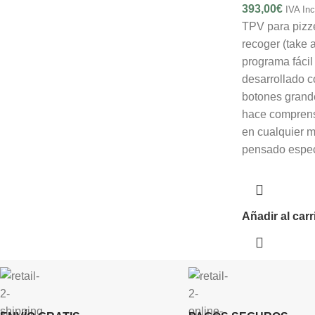
393,00
€
IVA Inc
TPV para pizze
recoger (take 
programa fácil
desarrollado c
botones grande
hace comprens
en cualquier 
pensado espec
Añadir al carr