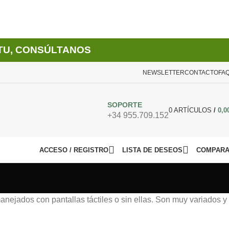
TU, CONSÚLTANOS
NEWSLETTER
CONTACTO
FA
SOPORTE
0
ARTÍCULOS
/
0,0
+34 955.709.152
ACCESO / REGISTRO
LISTA DE DESEOS
COMPAR
nejados con pantallas táctiles o sin ellas. Son muy variados y