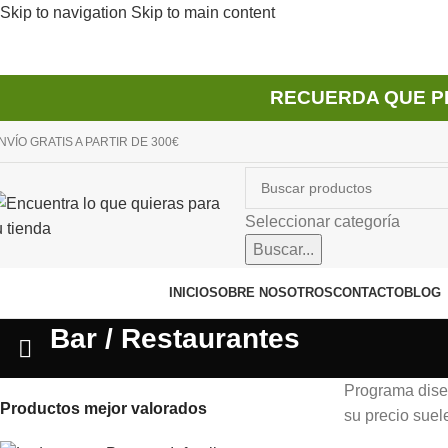
Skip to navigation
Skip to main content
RECUERDA QUE P
NVÍO GRATIS A PARTIR DE 300€
Seleccionar categoría
Buscar...
avegador de categorías
INICIO
SOBRE NOSOTROS
CONTACTO
BLOG
Bar / Restaurantes
Programa diseñ
Productos mejor valorados
su precio suel