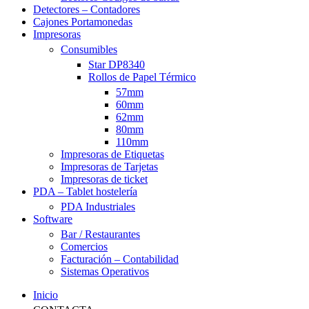
Detectores – Contadores
Cajones Portamonedas
Impresoras
Consumibles
Star DP8340
Rollos de Papel Térmico
57mm
60mm
62mm
80mm
110mm
Impresoras de Etiquetas
Impresoras de Tarjetas
Impresoras de ticket
PDA – Tablet hostelería
PDA Industriales
Software
Bar / Restaurantes
Comercios
Facturación – Contabilidad
Sistemas Operativos
Inicio