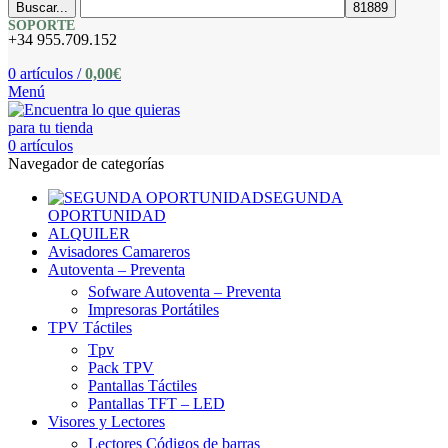
Buscar...
SOPORTE
+34 955.709.152
0
artículos
/
0,00
€
Menú
0
artículos
Navegador de categorías
SEGUNDA
OPORTUNIDAD
ALQUILER
Avisadores Camareros
Autoventa – Preventa
Sofware Autoventa – Preventa
Impresoras Portátiles
TPV Táctiles
Tpv
Pack TPV
Pantallas Táctiles
Pantallas TFT – LED
Visores y Lectores
Lectores Códigos de barras