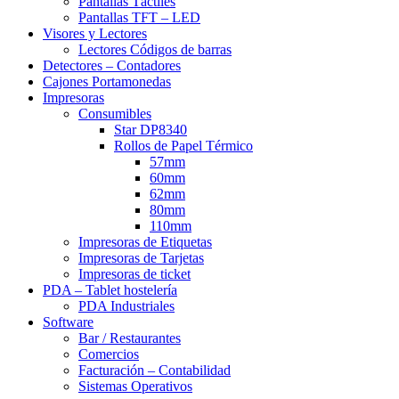
Pantallas Táctiles
Pantallas TFT – LED
Visores y Lectores
Lectores Códigos de barras
Detectores – Contadores
Cajones Portamonedas
Impresoras
Consumibles
Star DP8340
Rollos de Papel Térmico
57mm
60mm
62mm
80mm
110mm
Impresoras de Etiquetas
Impresoras de Tarjetas
Impresoras de ticket
PDA – Tablet hostelería
PDA Industriales
Software
Bar / Restaurantes
Comercios
Facturación – Contabilidad
Sistemas Operativos