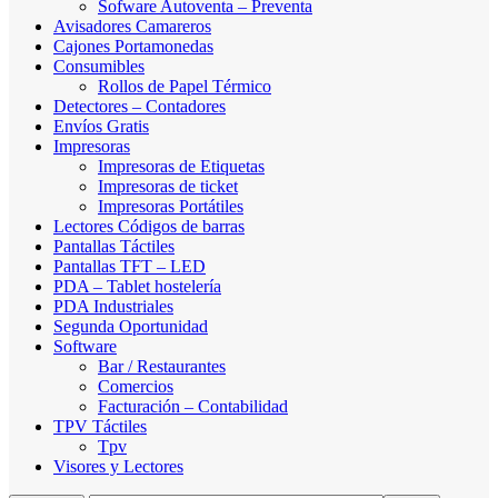
Sofware Autoventa – Preventa
Avisadores Camareros
Cajones Portamonedas
Consumibles
Rollos de Papel Térmico
Detectores – Contadores
Envíos Gratis
Impresoras
Impresoras de Etiquetas
Impresoras de ticket
Impresoras Portátiles
Lectores Códigos de barras
Pantallas Táctiles
Pantallas TFT – LED
PDA – Tablet hostelería
PDA Industriales
Segunda Oportunidad
Software
Bar / Restaurantes
Comercios
Facturación – Contabilidad
TPV Táctiles
Tpv
Visores y Lectores