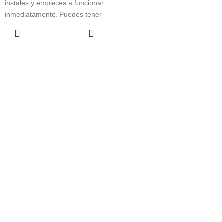
instales y empieces a funcionar
inmediatamente. Puedes tener
los usuarios que desees,
LEER MÁS
instalarlo en red y crear todas
las empresas que necesites,
con una versión única, sin
límite.