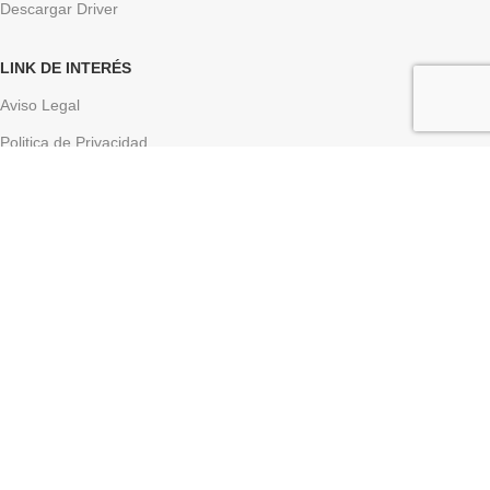
Descargar Driver
LINK DE INTERÉS
Aviso Legal
Politica de Privacidad
Política de Envío
Política de Devoluciones
Política de Cookies
Condiciones Generales de Venta
Formas de Pago
Configurar cookies
Creado por
Compraweb.es
Año
2023