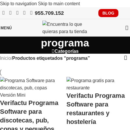
Skip to navigation
Skip to main content
955.709.152
RECUERDA QUE PRONTO TENDRÁS QUE CUMPLIR CON
BLOG
VERIFACTU, CONSÚLTANOS
MENÚ
programa
Categorías
Inicio
/
Productos etiquetados “programa”
Verifactu Programa
Verifactu Programa
Software para
Software para
restaurantes y
discotecas, pub,
hostelería
copas y pequeños