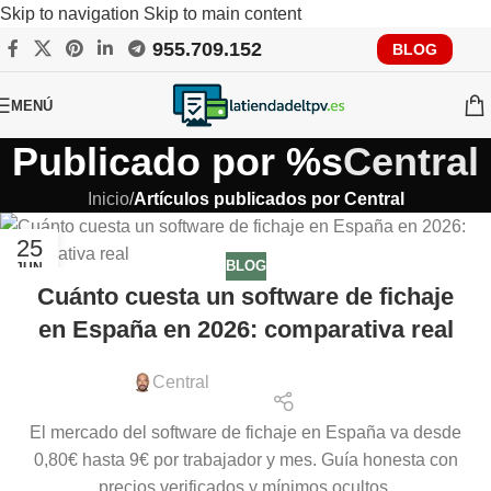
Skip to navigation
Skip to main content
955.709.152
RECUERDA QUE PRONTO TENDRÁS QUE CUMPLIR CON
BLOG
VERIFACTU, CONSÚLTANOS
MENÚ
Publicado por %s
Central
Inicio
/
Artículos publicados por Central
25
BLOG
JUN
Cuánto cuesta un software de fichaje
en España en 2026: comparativa real
Central
El mercado del software de fichaje en España va desde
0,80€ hasta 9€ por trabajador y mes. Guía honesta con
precios verificados y mínimos ocultos.