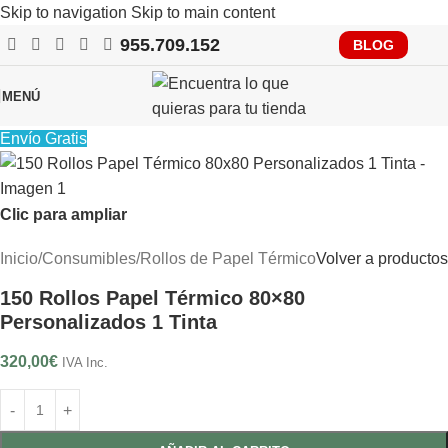
Skip to navigation
Skip to main content
955.709.152
RECUERDA QUE PRONTO TENDRÁS QUE CUMPLIR CON
BLOG
VERIFACTU, CONSÚLTANOS
MENÚ
Envío Gratis
Clic para ampliar
Inicio
/
Consumibles
/
Rollos de Papel Térmico
Volver a productos
150 Rollos Papel Térmico 80×80
Personalizados 1 Tinta
320,00
€
IVA Inc.