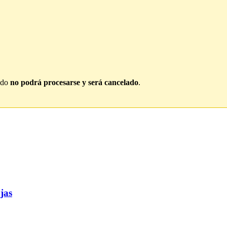
dido
no podrá procesarse y será cancelado
.
jas