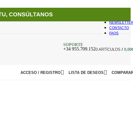
TU, CONSÚLTANOS
NEWSLETTE
CONTACTO
FAQS
SOPORTE
+34 955.709.152
0
ARTÍCULOS
/
0,00
ACCESO / REGISTRO
LISTA DE DESEOS
COMPARA
mos más de