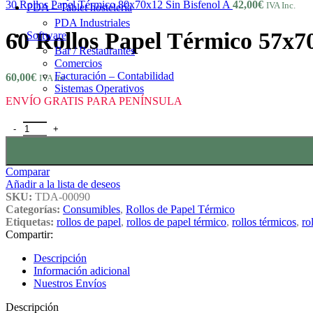
30 Rollos Papel Térmico 80x70x12 Sin Bisfenol A
42,00
€
IVA Inc.
PDA – Tablet hostelería
PDA Industriales
60 Rollos Papel Térmico 57x70
Software
Bar / Restaurantes
Comercios
Facturación – Contabilidad
60,00
€
IVA Inc.
Sistemas Operativos
ENVÍO GRATIS PARA PENÍNSULA
60 Rollos Papel Térmico 57x70x12 Sin Bisfenol A cantidad
Comparar
Añadir a la lista de deseos
SKU:
TDA-00090
Categorías:
Consumibles
,
Rollos de Papel Térmico
Etiquetas:
rollos de papel
,
rollos de papel térmico
,
rollos térmicos
,
ro
Compartir:
Descripción
Información adicional
Nuestros Envíos
Descripción