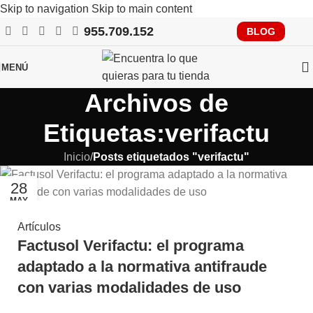
Skip to navigation
Skip to main content
955.709.152
RECUERDA QUE PRONTO TENDRÁS QUE CUMPLIR CON
BLOG
VERIFACTU, CONSÚLTANOS
MENÚ
Archivos de
Etiquetas:verifactu
Inicio
/
Posts etiquetados "verifactu"
28
MAY
Artículos
Factusol Verifactu: el programa
adaptado a la normativa antifraude
con varias modalidades de uso