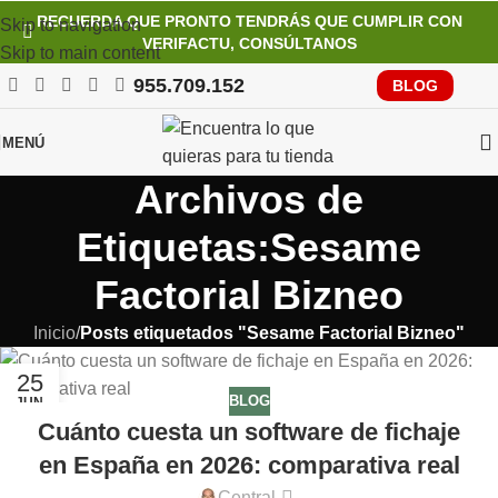
RECUERDA QUE PRONTO TENDRÁS QUE CUMPLIR CON
Skip to navigation
VERIFACTU, CONSÚLTANOS
Skip to main content
955.709.152
BLOG
MENÚ
Archivos de
Etiquetas:Sesame
Factorial Bizneo
Inicio
/
Posts etiquetados "Sesame Factorial Bizneo"
25
BLOG
JUN
Cuánto cuesta un software de fichaje
en España en 2026: comparativa real
Central