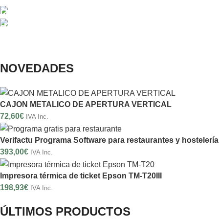
Ocúpese sólo
Lo mejor en cosumibles
de su evento
Papel térmico para
Un experto a su lado
Mantenimiento
El resto ya está hecho
impresoras de
Ver Noticia
Informático
ticket
NOVEDADES
en el Aljarafe
Ir a Consumibles
Ir a Artículo
CAJON METALICO DE APERTURA VERTICAL
72,60
€
IVA Inc.
Verifactu Programa Software para restaurantes y hostelería
393,00
€
IVA Inc.
Impresora térmica de ticket Epson TM-T20III
198,93
€
IVA Inc.
ÚLTIMOS PRODUCTOS