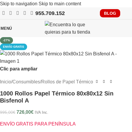
Skip to navigation
Skip to main content
955.709.152
RECUERDA QUE PRONTO TENDRÁS QUE CUMPLIR CON
BLOG
VERIFACTU, CONSÚLTANOS
MENÚ
-27%
ENVÍO GRATIS
Clic para ampliar
Inicio
/
Consumibles
/
Rollos de Papel Térmico
1000 Rollos Papel Térmico 80x80x12 Sin
Bisfenol A
726,00
€
995,00
€
IVA Inc.
ENVÍO GRATIS PARA PENÍNSULA