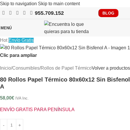
Skip to navigation
Skip to main content
955.709.152
RECUERDA QUE PRONTO TENDRÁS QUE CUMPLIR CON
BLOG
VERIFACTU, CONSÚLTANOS
MENÚ
Hot
Envío Gratis
Clic para ampliar
Inicio
/
Consumibles
/
Rollos de Papel Térmico
Volver a productos
80 Rollos Papel Térmico 80x60x12 Sin Bisfenol
A
58,00
€
IVA Inc.
ENVÍO GRATIS PARA PENÍNSULA