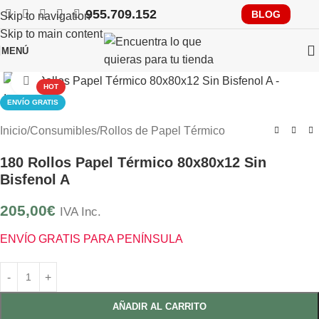
955.709.152
RECUERDA QUE PRONTO TENDRÁS QUE CUMPLIR CON
BLOG
Skip to navigation
VERIFACTU, CONSÚLTANOS
Skip to main content
MENÚ
Clic para ampliar
HOT
ENVÍO GRATIS
Inicio
/
Consumibles
/
Rollos de Papel Térmico
180 Rollos Papel Térmico 80x80x12 Sin
Bisfenol A
205,00
€
IVA Inc.
ENVÍO GRATIS PARA PENÍNSULA
AÑADIR AL CARRITO