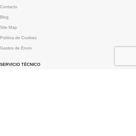
Contacto
Blog
Site Map
Política de Cookies
Gastos de Envío
SERVICIO TÉCNICO
Descarga Asistencia
Descargar Driver
LINK DE INTERÉS
Aviso Legal
Politica de Privacidad
Política de Envío