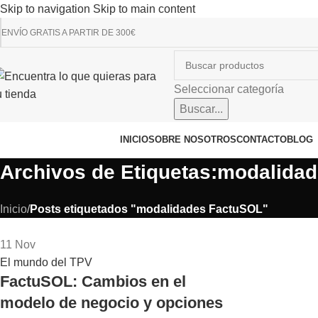
Skip to navigation
Skip to main content
RECUERDA QUE P
ENVÍO GRATIS A PARTIR DE 300€
Seleccionar categoría
Buscar...
avegador de categorías
INICIO
SOBRE NOSOTROS
CONTACTO
BLOG
Archivos de Etiquetas:modalida
Inicio
/
Posts etiquetados "modalidades FactuSOL"
11
Nov
El mundo del TPV
FactuSOL: Cambios en el
modelo de negocio y opciones