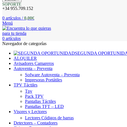
SOPORTE
+34 955.709.152
0
artículos
/
0,00
€
Menú
0
artículos
Navegador de categorías
SEGUNDA OPORTUNID
ALQUILER
Avisadores Camareros
Autoventa – Preventa
Sofware Autoventa – Preventa
Impresoras Portátiles
TPV Táctiles
Tpv
Pack TPV
Pantallas Táctiles
Pantallas TFT – LED
Visores y Lectores
Lectores Códigos de barras
Detectores – Contadores