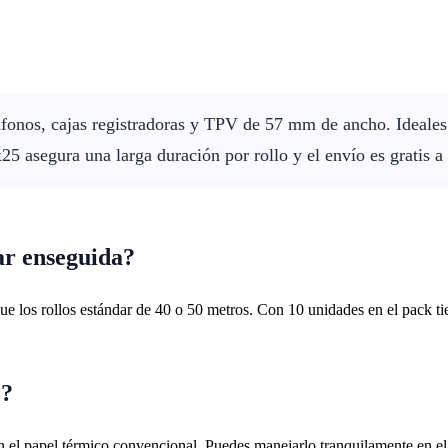
fonos, cajas registradoras y TPV de 57 mm de ancho. Ideales 
5 asegura una larga duración por rollo y el envío es gratis a
ar enseguida?
que los rollos estándar de 40 o 50 metros. Con 10 unidades en el pack 
o?
 el papel térmico convencional. Puedes manejarlo tranquilamente en el d