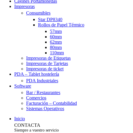
Cajones Portamonedas
Impresoras
Consumibles
Star DP8340
Rollos de Papel Térmico
57mm
60mm
62mm
80mm
110mm
Impresoras de Etiquetas
Impresoras de Tarjetas
Impresoras de ticket
PDA – Tablet hostelería
PDA Industriales
Software
Bar / Restaurantes
Comercios
Facturación – Contabilidad
Sistemas Operativos
Inicio
CONTACTA
Siempre a vuestro servicio