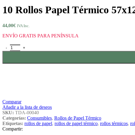
10 Rollos Papel Térmico 57x12
44,00
€
IVA Inc.
ENVÍO GRATIS PARA PENÍNSULA
10 Rollos Papel Térmico 57x120x25 Sin Bisfenol A cantidad
Comparar
Añadir a la lista de deseos
SKU:
TDA-00040
Categorías:
Consumibles
,
Rollos de Papel Térmico
Etiquetas:
rollos de papel
,
rollos de papel térmico
,
rollos térmicos
,
ro
Compartir: