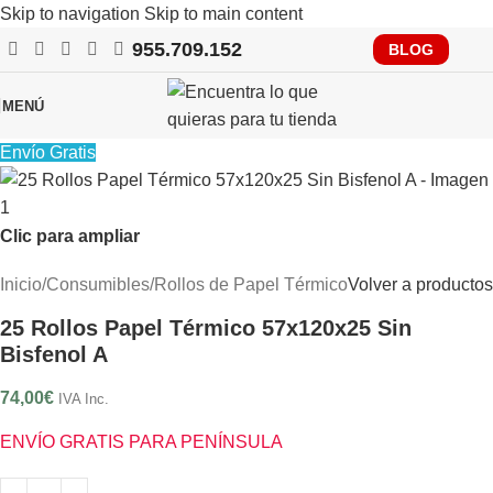
Skip to navigation
Skip to main content
955.709.152
RECUERDA QUE PRONTO TENDRÁS QUE CUMPLIR CON
BLOG
VERIFACTU, CONSÚLTANOS
MENÚ
Envío Gratis
Clic para ampliar
Inicio
/
Consumibles
/
Rollos de Papel Térmico
Volver a productos
25 Rollos Papel Térmico 57x120x25 Sin
Bisfenol A
74,00
€
IVA Inc.
ENVÍO GRATIS PARA PENÍNSULA