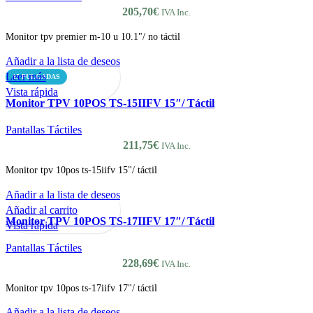
205,70
€
IVA Inc.
Monitor tpv premier m-10 u 10.1"/ no táctil
Añadir a la lista de deseos
Leer más
15 PULGADAS
Vista rápida
Monitor TPV 10POS TS-15IIFV 15″/ Táctil
Pantallas Táctiles
211,75
€
IVA Inc.
Monitor tpv 10pos ts-15iifv 15"/ táctil
Añadir a la lista de deseos
Añadir al carrito
Monitor TPV 10POS TS-17IIFV 17″/ Táctil
Vista rápida
Pantallas Táctiles
228,69
€
IVA Inc.
Monitor tpv 10pos ts-17iifv 17"/ táctil
Añadir a la lista de deseos