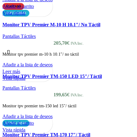
Añadir al carrito
AGOTADO
Vista rápida
10 PULGADAS
Monitor TPV Premier M-10 H 10.1″/ No Táctil
Pantallas Táctiles
205,70
€
IVA Inc.
Monitor tpv premier m-10 h 10.1"/ no táctil
Añadir a la lista de deseos
Leer más
Monitor TPV Premier TM-150 LED 15″/ Táctil
Vista rápida
Pantallas Táctiles
199,65
€
IVA Inc.
Monitor tpv premier tm-150 led 15"/ táctil
Añadir a la lista de deseos
Añadir al carrito
17 PULGADAS
Vista rápida
Monitor TPV Premier TM-170 17″/ Táctil