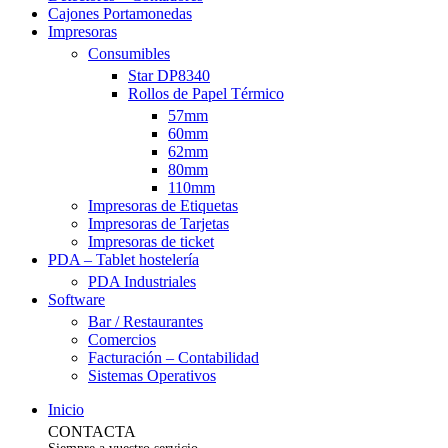
Cajones Portamonedas
Impresoras
Consumibles
Star DP8340
Rollos de Papel Térmico
57mm
60mm
62mm
80mm
110mm
Impresoras de Etiquetas
Impresoras de Tarjetas
Impresoras de ticket
PDA – Tablet hostelería
PDA Industriales
Software
Bar / Restaurantes
Comercios
Facturación – Contabilidad
Sistemas Operativos
Inicio
CONTACTA