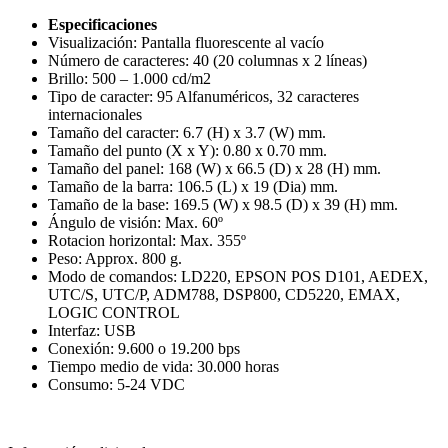
Especificaciones
Visualización: Pantalla fluorescente al vacío
Número de caracteres: 40 (20 columnas x 2 líneas)
Brillo: 500 – 1.000 cd/m2
Tipo de caracter: 95 Alfanuméricos, 32 caracteres
internacionales
Tamaño del caracter: 6.7 (H) x 3.7 (W) mm.
Tamaño del punto (X x Y): 0.80 x 0.70 mm.
Tamaño del panel: 168 (W) x 66.5 (D) x 28 (H) mm.
Tamaño de la barra: 106.5 (L) x 19 (Dia) mm.
Tamaño de la base: 169.5 (W) x 98.5 (D) x 39 (H) mm.
Ángulo de visión: Max. 60º
Rotacion horizontal: Max. 355º
Peso: Approx. 800 g.
Modo de comandos: LD220, EPSON POS D101, AEDEX,
UTC/S, UTC/P, ADM788, DSP800, CD5220, EMAX,
LOGIC CONTROL
Interfaz: USB
Conexión: 9.600 o 19.200 bps
Tiempo medio de vida: 30.000 horas
Consumo: 5-24 VDC