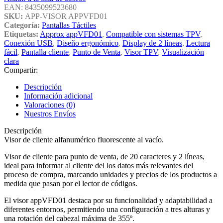
EAN:
8435099523680
SKU:
APP-VISOR APPVFD01
Categoría:
Pantallas Táctiles
Etiquetas:
Approx appVFD01
,
Compatible con sistemas TPV
,
Conexión USB
,
Diseño ergonómico
,
Display de 2 líneas
,
Lectura
fácil
,
Pantalla cliente
,
Punto de Venta
,
Visor TPV
,
Visualización
clara
Compartir:
Descripción
Información adicional
Valoraciones (0)
Nuestros Envíos
Descripción
Visor de cliente alfanumérico fluorescente al vacío.
Visor de cliente para punto de venta, de 20 caracteres y 2 líneas,
ideal para informar al cliente del los datos más relevantes del
proceso de compra, marcando unidades y precios de los productos a
medida que pasan por el lector de códigos.
El visor appVFD01 destaca por su funcionalidad y adaptabilidad a
diferentes entornos, permitiendo una configuración a tres alturas y
una rotación del cabezal máxima de 355º.