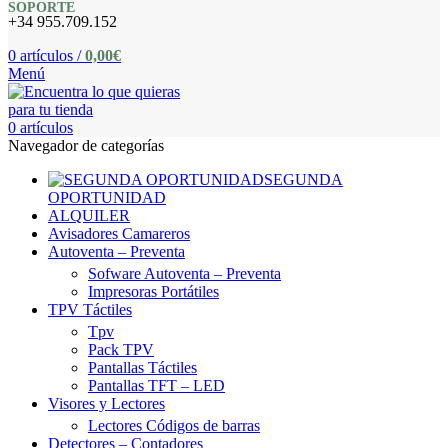
SOPORTE
+34 955.709.152
0
artículos
/
0,00
€
Menú
0
artículos
Navegador de categorías
SEGUNDA
OPORTUNIDAD
ALQUILER
Avisadores Camareros
Autoventa – Preventa
Sofware Autoventa – Preventa
Impresoras Portátiles
TPV Táctiles
Tpv
Pack TPV
Pantallas Táctiles
Pantallas TFT – LED
Visores y Lectores
Lectores Códigos de barras
Detectores – Contadores