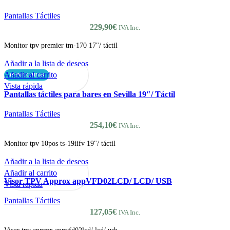
Pantallas Táctiles
229,90
€
IVA Inc.
Monitor tpv premier tm-170 17"/ táctil
Añadir a la lista de deseos
Añadir al carrito
19 PULGADAS
Vista rápida
Pantallas táctiles para bares en Sevilla 19″/ Táctil
Pantallas Táctiles
254,10
€
IVA Inc.
Monitor tpv 10pos ts-19iifv 19"/ táctil
Añadir a la lista de deseos
Añadir al carrito
Visor TPV Approx appVFD02LCD/ LCD/ USB
Vista rápida
Pantallas Táctiles
127,05
€
IVA Inc.
Visor tpv approx appvfd02lcd/ lcd/ usb