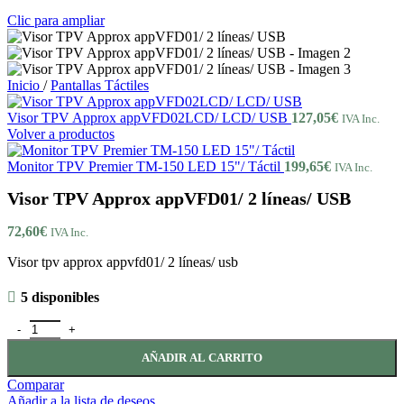
Clic para ampliar
Inicio
/
Pantallas Táctiles
Visor TPV Approx appVFD02LCD/ LCD/ USB
127,05
€
IVA Inc.
Volver a productos
Monitor TPV Premier TM-150 LED 15"/ Táctil
199,65
€
IVA Inc.
Visor TPV Approx appVFD01/ 2 líneas/ USB
72,60
€
IVA Inc.
Visor tpv approx appvfd01/ 2 líneas/ usb
5 disponibles
Visor TPV Approx appVFD01/ 2 líneas/ USB cantidad
AÑADIR AL CARRITO
Comparar
Añadir a la lista de deseos