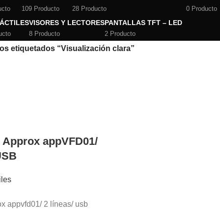
ucto
109 Producto
28 Producto
0 Producto
TÁCTILES
VISORES Y LECTORES
PANTALLAS TFT – LED
ucto
8 Producto
2 Producto
os etiquetados “Visualización clara”
V Approx appVFD01/
 USB
iles
ox appvfd01/ 2 líneas/ usb