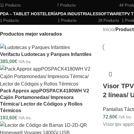
11 Producto
7 Producto
44 Prod
PDA – TABLET HOSTELERÍA
PDA INDUSTRIALES
SOFTWARE
TPV 
1 Producto
1 Producto
28 Producto
1 Prod
Inicio
/
Product
Productos mejor valorados
Verifactu Ludotecas y Parques Infantiles
385,00
€
IVA Inc.
Visor TP
Pack Approx appPOSPACK4180WH V2
2 líneas/
Cajón Portamonedas/ Impresora
Térmica/ Lector de Códigos y Rollos
Pantallas Táct
Térmicos
72,60
€
IVA Inc.
193,60
€
IVA Inc.
Visor tpv appr