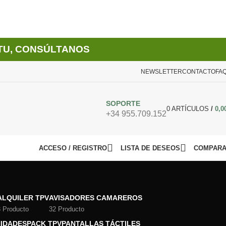
TU, CONSÚLTANOS
NEWSLETTER
CONTACTO
FA
SOPORTE
0
ARTÍCULOS
/
0,0
+34 955.709.152
ACCESO / REGISTRO
LISTA DE DESEOS
COMPAR
ALQUILER TPV
AVISADORES CAMAREROS
3 Producto
32 Producto
IDADES
PACK TPV
PANTALLAS TÁCTILES