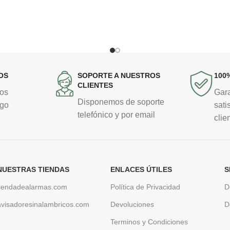
OS
SOPORTE A NUESTROS
100
CLIENTES
ios
Gar
Disponemos de soporte
ago
sati
telefónico y por email
clie
NUESTRAS TIENDAS
ENLACES ÚTILES
S
tiendadealarmas.com
Política de Privacidad
D
avisadoresinalambricos.com
Devoluciones
D
Terminos y Condiciones