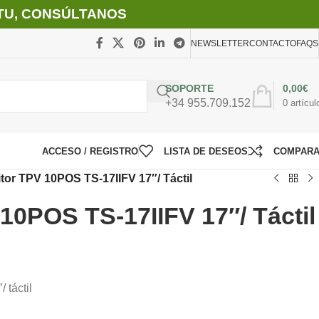
TU, CONSÚLTANOS
NEWSLETTER
CONTACTO
FAQS
SOPORTE
0,00
€
+34 955.709.152
0
artícul
ACCESO / REGISTRO
LISTA DE DESEOS
COMPAR
tor TPV 10POS TS-17IIFV 17″/ Táctil
10POS TS-17IIFV 17″/ Táctil
 táctil