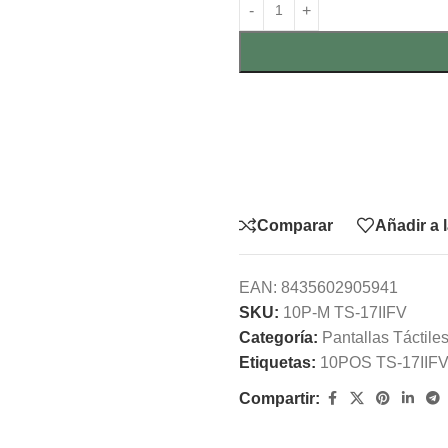
Comparar
Añadir a 
EAN:
8435602905941
SKU:
10P-M TS-17IIFV
Categoría:
Pantallas Táctile
Etiquetas:
10POS TS-17IIFV
Compartir: