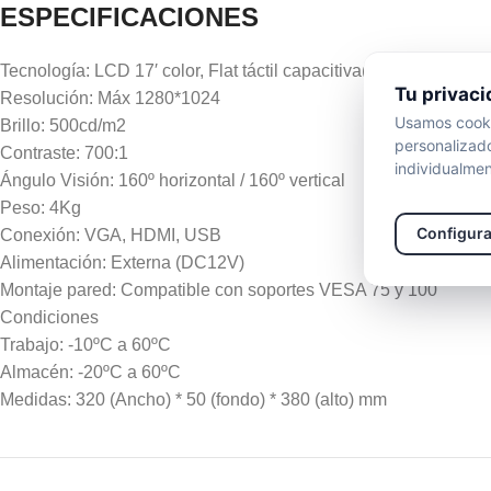
ESPECIFICACIONES
Tecnología: LCD 17′ color, Flat táctil capacitiva(10 puntos)
Tu privaci
Resolución: Máx 1280*1024
Usamos cookie
Brillo: 500cd/m2
personalizado
Contraste: 700:1
individualmen
Ángulo Visión: 160º horizontal / 160º vertical
Peso: 4Kg
Configura
Conexión: VGA, HDMI, USB
Alimentación: Externa (DC12V)
Montaje pared: Compatible con soportes VESA 75 y 100
Condiciones
Trabajo: -10ºC a 60ºC
Almacén: -20ºC a 60ºC
Medidas: 320 (Ancho) * 50 (fondo) * 380 (alto) mm