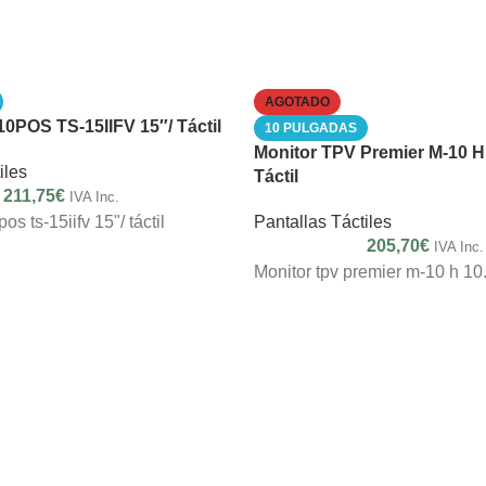
AGOTADO
0POS TS-15IIFV 15″/ Táctil
10 PULGADAS
Monitor TPV Premier M-10 H
iles
Táctil
211,75
€
IVA Inc.
os ts-15iifv 15"/ táctil
Pantallas Táctiles
205,70
€
IVA Inc.
Monitor tpv premier m-10 h 10.1