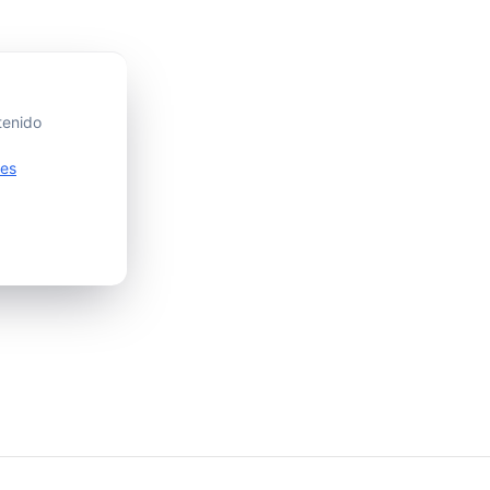
tenido
ies