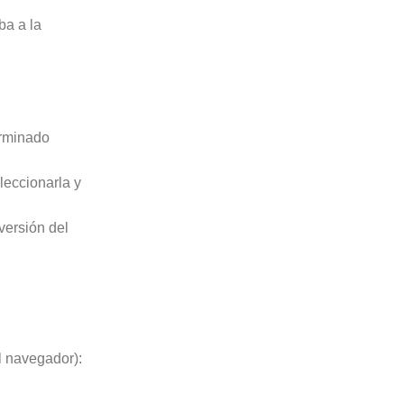
ba a la
rminado
leccionarla y
versión del
l navegador):