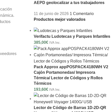
AEPD geolocalizar a tus trabajadores
icación
11 de junio de 2026
1 Comentario
inámica.
Productos mejor valorados
ductos
Verifactu Ludotecas y Parques Infantiles
385,00
€
IVA Inc.
oveedores
Pack Approx appPOSPACK4180WH V2
Cajón Portamonedas/ Impresora
Térmica/ Lector de Códigos y Rollos
Térmicos
193,60
€
IVA Inc.
Lector de Código de Barras 1D-2D-QR