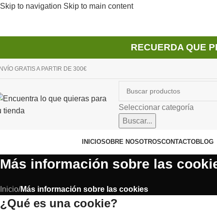
Skip to navigation
Skip to main content
RECUERDA QUE P
NVÍO GRATIS A PARTIR DE 300€
Seleccionar categoría
Buscar...
avegador de categorías
INICIO
SOBRE NOSOTROS
CONTACTO
BLOG
Más información sobre las cooki
Inicio
/
Más información sobre las cookies
¿Qué es una cookie?