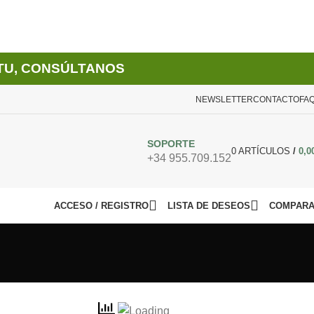
TU, CONSÚLTANOS
NEWSLETTER
CONTACTO
FA
SOPORTE
0
ARTÍCULOS
/
0,0
+34 955.709.152
ACCESO / REGISTRO
LISTA DE DESEOS
COMPAR