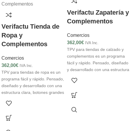
Verifactu Zapatería y
Complementos
Verifactu Tienda de
Ropa y
Comercios
362,00
€
Complementos
IVA Inc.
TPV para tiendas de calzado y
complementos es un programa
Comercios
fácil y rápido. Pensado, diseñado
362,00
€
IVA Inc.
y desarrollado con una estructura
TPV para tiendas de ropa es un
clara, botones grandes y
programa fácil y rápido. Pensado,
vistosos, su sencillez lo hace
diseñado y desarrollado con una
comprensible para cualquier
estructura clara, botones grandes
persona y en cualquier momento.
y vistosos, su sencillez lo hace
Nuestro TPV está pensado
comprensible para cualquier
especialmente para que puedas.
persona y en cualquier momento.
Nuestro TPV está pensado
especialmente para que puedas.