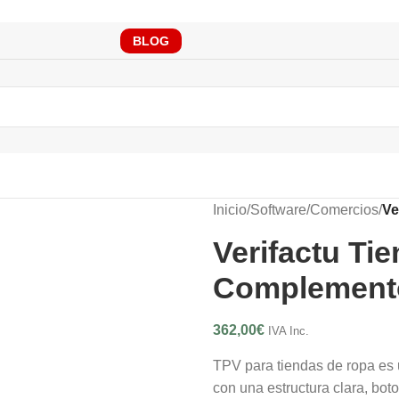
RONTO TENDRÁS QUE CUMPLIR CON VERIFAC
BLOG
Inicio
/
Software
/
Comercios
/
Ve
Verifactu Ti
Complement
362,00
€
IVA Inc.
TPV para tiendas de ropa es 
con una estructura clara, bot