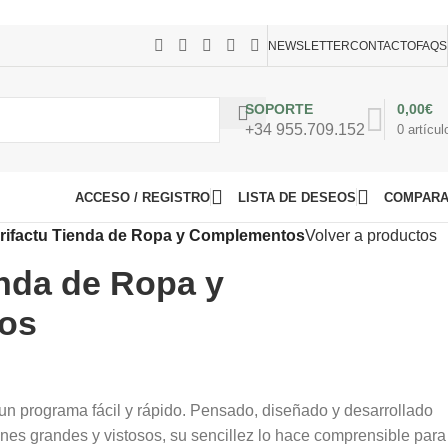
TU, CONSÚLTANOS
NEWSLETTER
CONTACTO
FAQS
SOPORTE
0,00
€
+34 955.709.152
0
artícul
ACCESO / REGISTRO
LISTA DE DESEOS
COMPAR
rifactu Tienda de Ropa y Complementos
Volver a productos
enda de Ropa y
os
un programa fácil y rápido. Pensado, diseñado y desarrollado
ones grandes y vistosos, su sencillez lo hace comprensible para