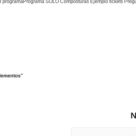
l programa
Programa SOLO Composturas
Ejemplo tickets
​Preg
plementos”
N