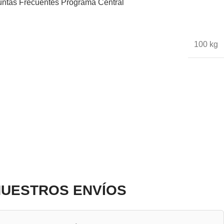
​untas Frec​uentes
Programa Central
100 kg
UESTROS ENVÍOS