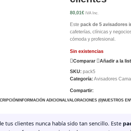
80,01
€
IVA Inc.
Este
pack de 5 avisadores i
cafeterías, clínicas y negoci
cómoda y profesional.
Sin existencias
Comparar
Añadir a la li
SKU:
pack5
Categoría:
Avisadores Cama
Compartir:
CRIPCIÓN
INFORMACIÓN ADICIONAL
VALORACIONES (0)
NUESTROS EN
e tus clientes nunca había sido tan sencillo. Este
pa