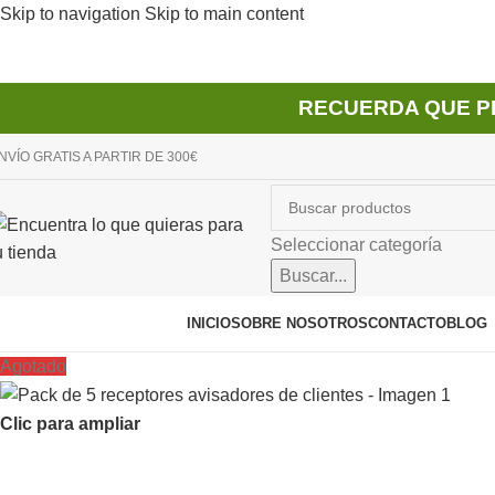
Skip to navigation
Skip to main content
RECUERDA QUE P
NVÍO GRATIS A PARTIR DE 300€
Seleccionar categoría
Buscar...
avegador de categorías
INICIO
SOBRE NOSOTROS
CONTACTO
BLOG
Agotado
Clic para ampliar