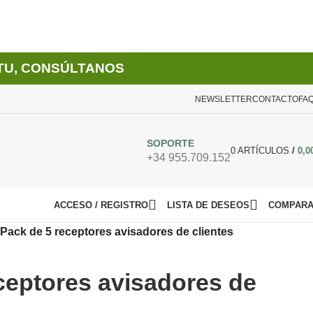
TU, CONSÚLTANOS
NEWSLETTER
CONTACTO
FA
SOPORTE
0
ARTÍCULOS
/
0,0
+34 955.709.152
ACCESO / REGISTRO
LISTA DE DESEOS
COMPAR
Pack de 5 receptores avisadores de clientes
ceptores avisadores de