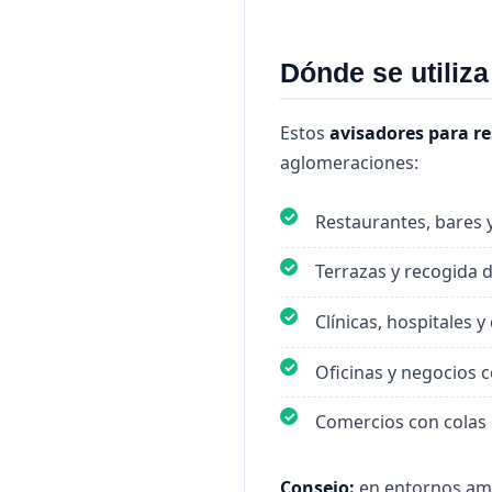
Dónde se utiliza
Estos
avisadores para r
aglomeraciones:
✓
Restaurantes, bares y
✓
Terrazas y recogida 
✓
Clínicas, hospitales y
✓
Oficinas y negocios 
✓
Comercios con colas 
Consejo:
en entornos ampl