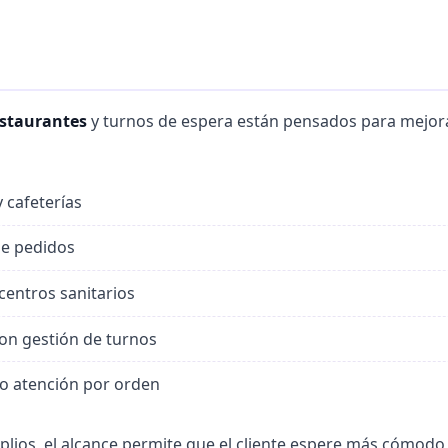
estaurantes
y turnos de espera están pensados para mejorar 
 cafeterías
de pedidos
 centros sanitarios
con gestión de turnos
o atención por orden
ios, el alcance permite que el cliente espere más cómodo 