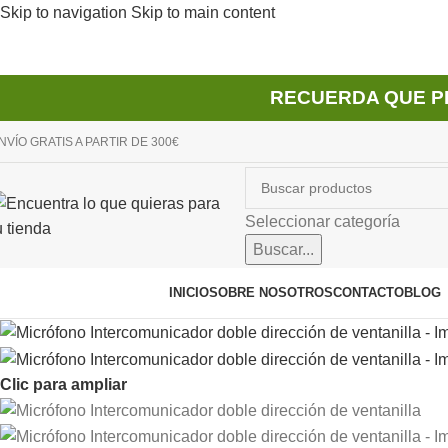
Skip to navigation
Skip to main content
RECUERDA QUE P
NVÍO GRATIS A PARTIR DE 300€
Seleccionar categoría
Buscar...
avegador de categorías
INICIO
SOBRE NOSOTROS
CONTACTO
BLOG
Clic para ampliar