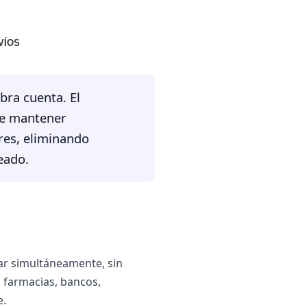
VÍOS
bra cuenta. El
e mantener
res, eliminando
eado.
ar simultáneamente, sin
, farmacias, bancos,
e.