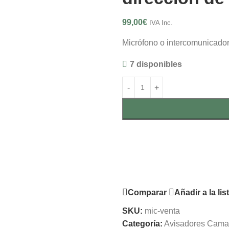
99,00
€
IVA Inc.
Micrófono o intercomunicador
7 disponibles
Comparar
Añadir a la li
SKU:
mic-venta
Categoría:
Avisadores Cama