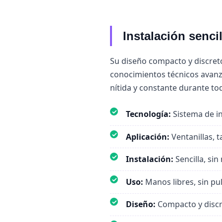
Instalación senci
Su diseño compacto y discreto 
conocimientos técnicos avan
nítida y constante durante tod
✓
Tecnología:
Sistema de in
✓
Aplicación:
Ventanillas, 
✓
Instalación:
Sencilla, si
✓
Uso:
Manos libres, sin pu
✓
Diseño:
Compacto y discr