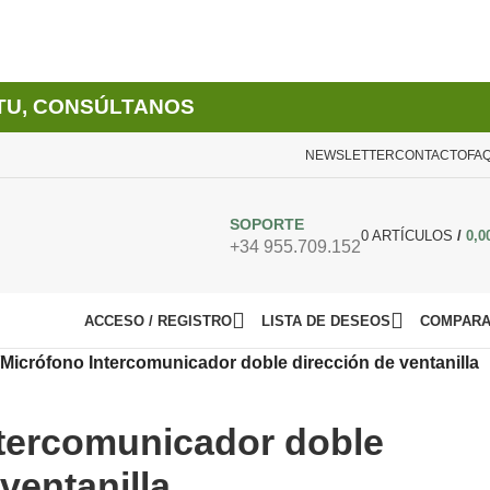
TU, CONSÚLTANOS
NEWSLETTER
CONTACTO
FA
SOPORTE
0
ARTÍCULOS
/
0,0
+34 955.709.152
ACCESO / REGISTRO
LISTA DE DESEOS
COMPAR
Micrófono Intercomunicador doble dirección de ventanilla
ntercomunicador doble
ventanilla