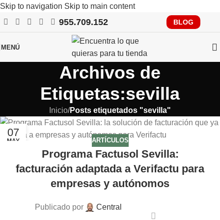
Skip to navigation
Skip to main content
955.709.152
RECUERDA QUE PRONTO TENDRÁS QUE CUMPLIR CON
BLOG
VERIFACTU, CONSÚLTANOS
MENÚ
Archivos de
Etiquetas:sevilla
Inicio
/
Posts etiquetados "sevilla"
07
ARTÍCULOS
MAY
Programa Factusol Sevilla:
facturación adaptada a Verifactu para
empresas y autónomos
Publicado por
Central