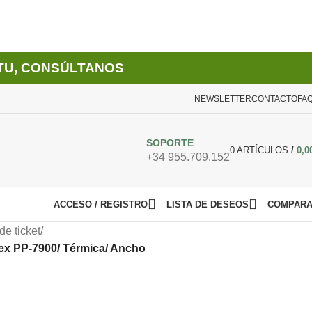
TU, CONSÚLTANOS
NEWSLETTER
CONTACTO
FA
SOPORTE
0
ARTÍCULOS
/
0,0
+34 955.709.152
ACCESO / REGISTRO
LISTA DE DESEOS
COMPAR
de ticket
/
lex PP-7900/ Térmica/ Ancho