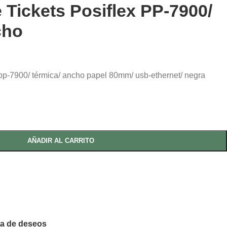
 Tickets Posiflex PP-7900/
cho
x pp-7900/ térmica/ ancho papel 80mm/ usb-ethernet/ negra
AÑADIR AL CARRITO
sta de deseos