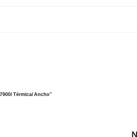
P-7900/ Térmica/ Ancho”
N