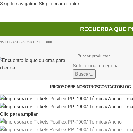
Skip to navigation
Skip to main content
RECUERDA QUE P
NVÍO GRATIS A PARTIR DE 300€
Seleccionar categoría
Buscar...
avegador de categorías
INICIO
SOBRE NOSOTROS
CONTACTO
BLOG
Clic para ampliar