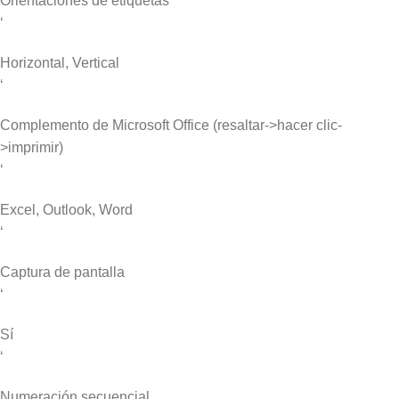
Orientaciones de etiquetas
‘
Horizontal, Vertical
‘
Complemento de Microsoft Office (resaltar->hacer clic-
>imprimir)
‘
Excel, Outlook, Word
‘
Captura de pantalla
‘
Sí
‘
Numeración secuencial