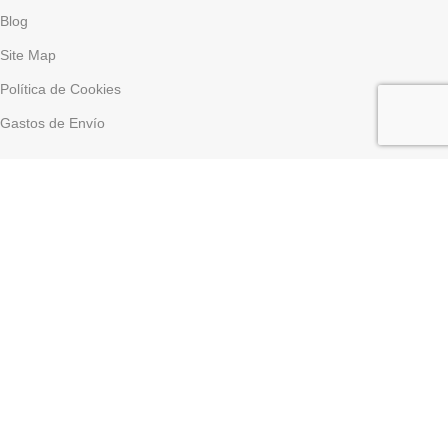
Blog
Site Map
Política de Cookies
Gastos de Envío
SERVICIO TÉCNICO
Descarga Asistencia
Descargar Driver
LINK DE INTERÉS
Aviso Legal
Politica de Privacidad
Política de Envío
Política de Devoluciones