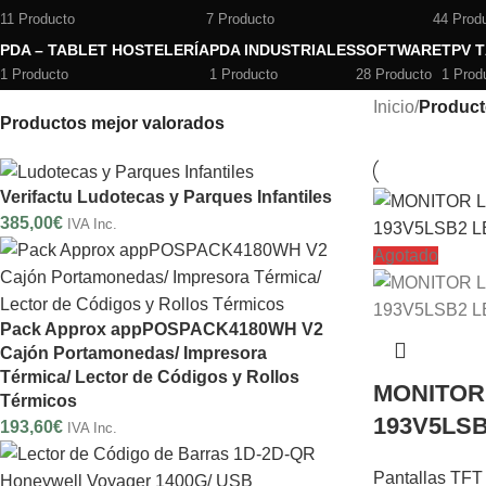
11 Producto
7 Producto
44 Prod
PDA – TABLET HOSTELERÍA
PDA INDUSTRIALES
SOFTWARE
TPV 
1 Producto
1 Producto
28 Producto
1 Prod
Inicio
/
Product
Productos mejor valorados
Verifactu Ludotecas y Parques Infantiles
385,00
€
IVA Inc.
Agotado
Pack Approx appPOSPACK4180WH V2
Cajón Portamonedas/ Impresora
Térmica/ Lector de Códigos y Rollos
MONITOR 
Térmicos
193V5LSB
193,60
€
IVA Inc.
Pantallas TFT