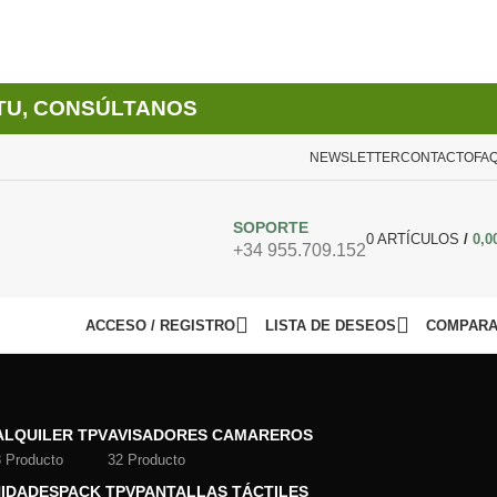
TU, CONSÚLTANOS
NEWSLETTER
CONTACTO
FA
SOPORTE
0
ARTÍCULOS
/
0,0
+34 955.709.152
ACCESO / REGISTRO
LISTA DE DESEOS
COMPAR
ALQUILER TPV
AVISADORES CAMAREROS
3 Producto
32 Producto
IDADES
PACK TPV
PANTALLAS TÁCTILES