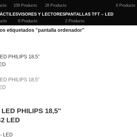
ucto
109 Producto
28 Producto
0 Producto
TÁCTILES
VISORES Y LECTORES
PANTALLAS TFT – LED
ucto
8 Producto
2 Producto
os etiquetados “pantalla ordenador”
LED PHILIPS 18,5″
2 LED
 - LED