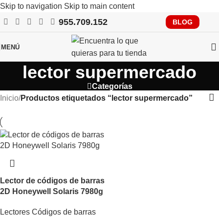
Skip to navigation
Skip to main content
955.709.152
RECUERDA QUE PRONTO TENDRÁS QUE CUMPLIR CON
BLOG
VERIFACTU, CONSÚLTANOS
MENÚ
lector supermercado
Categorías
Inicio
/
Productos etiquetados “lector supermercado”
Lector de códigos de barras
2D Honeywell Solaris 7980g
Lectores Códigos de barras