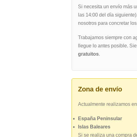
Si necesita un envío más u
las 14:00 del día siguiente
nosotros para concretar los
Trabajamos siempre con ag
llegue lo antes posible. Si
gratuitos
.
Zona de envío
Actualmente realizamos en
España Peninsular
Islas Baleares
Si se realiza una compra d