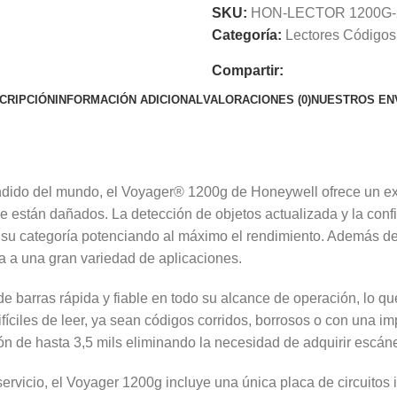
SKU:
HON-LECTOR 1200G-
Categoría:
Lectores Códigos
Compartir:
CRIPCIÓN
INFORMACIÓN ADICIONAL
VALORACIONES (0)
NUESTROS EN
ndido del mundo, el Voyager® 1200g de Honeywell ofrece un exc
que están dañados. La detección de objetos actualizada y la con
 su categoría potenciando al máximo el rendimiento. Además de 
ua a una gran variedad de aplicaciones.
de barras rápida y fiable en todo su alcance de operación, lo q
fíciles de leer, ya sean códigos corridos, borrosos o con una i
ón de hasta 3,5 mils eliminando la necesidad de adquirir escán
 servicio, el Voyager 1200g incluye una única placa de circuit