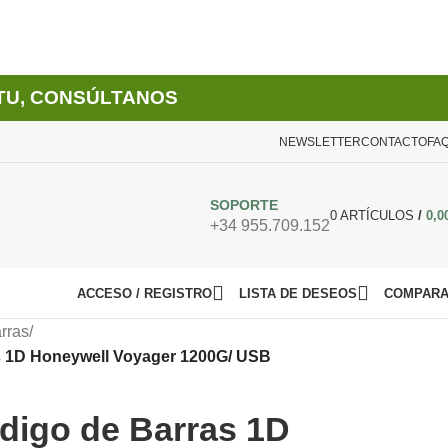
TU, CONSÚLTANOS
NEWSLETTER
CONTACTO
FA
SOPORTE
0
ARTÍCULOS
/
0,0
+34 955.709.152
ACCESO / REGISTRO
LISTA DE DESEOS
COMPAR
rras
/
s 1D Honeywell Voyager 1200G/ USB
digo de Barras 1D