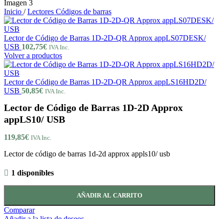
Inicio
/
Lectores Códigos de barras
Lector de Código de Barras 1D-2D-QR Approx appLS07DESK/
USB
102,75
€
IVA Inc.
Volver a productos
Lector de Código de Barras 1D-2D-QR Approx appLS16HD2D/
USB
50,85
€
IVA Inc.
Lector de Código de Barras 1D-2D Approx
appLS10/ USB
119,85
€
IVA Inc.
Lector de código de barras 1d-2d approx appls10/ usb
1 disponibles
AÑADIR AL CARRITO
Comparar
Añadir a la lista de deseos