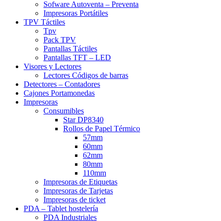
Sofware Autoventa – Preventa
Impresoras Portátiles
TPV Táctiles
Tpv
Pack TPV
Pantallas Táctiles
Pantallas TFT – LED
Visores y Lectores
Lectores Códigos de barras
Detectores – Contadores
Cajones Portamonedas
Impresoras
Consumibles
Star DP8340
Rollos de Papel Térmico
57mm
60mm
62mm
80mm
110mm
Impresoras de Etiquetas
Impresoras de Tarjetas
Impresoras de ticket
PDA – Tablet hostelería
PDA Industriales