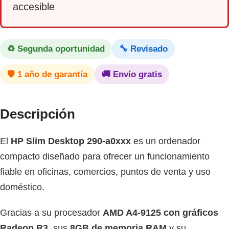
accesible
♻️ Segunda oportunidad
🔧 Revisado
🛡 1 año de garantía
🚚 Envío gratis
Descripción
El
HP Slim Desktop 290-a0xxx
es un ordenador
compacto diseñado para ofrecer un funcionamiento
fiable en oficinas, comercios, puntos de venta y uso
doméstico.
Gracias a su procesador
AMD A4-9125 con gráficos
Radeon R3
, sus
8GB de memoria RAM
y su