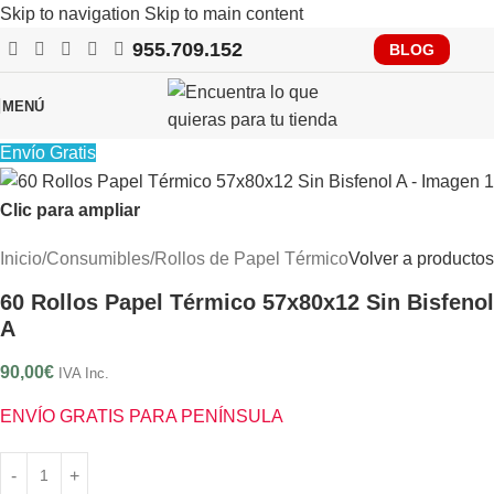
Skip to navigation
Skip to main content
955.709.152
RECUERDA QUE PRONTO TENDRÁS QUE CUMPLIR CON
BLOG
VERIFACTU, CONSÚLTANOS
MENÚ
Envío Gratis
Clic para ampliar
Inicio
/
Consumibles
/
Rollos de Papel Térmico
Volver a productos
60 Rollos Papel Térmico 57x80x12 Sin Bisfenol
A
90,00
€
IVA Inc.
ENVÍO GRATIS PARA PENÍNSULA