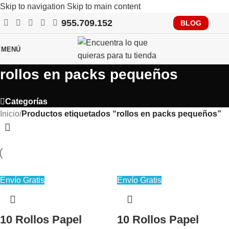
Skip to navigation
Skip to main content
955.709.152
RECUERDA QUE PRONTO TENDRÁS QUE CUMPLIR CON
BLOG
VERIFACTU, CONSÚLTANOS
MENÚ
rollos en packs pequeños
Categorías
Inicio
/
Productos etiquetados “rollos en packs pequeños”
Envío Gratis
Envío Gratis
10 Rollos Papel
10 Rollos Papel