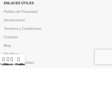
ENLACES ÚTILES
Política de Privacidad
Devoluciones
Terminos y Condiciones
Contacto
Blog
Site Map
Política de Cookies
Tienda
Lista de deseos
Filtros
Carrito
Mi cuenta
Gastos de Envío
SERVICIO TÉCNICO
Descarga Asistencia
Descargar Driver