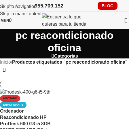
955.709.152
RECUERDA QUE PRONTO TENDRÁS QUE CUMPLIR CON
BLOG
Skip to navigation
VERIFACTU, CONSÚLTANOS
Skip to main content
MENÚ
pc reacondicionado
oficina
Categorías
Inicio
/
Productos etiquetados “pc reacondicionado oficina”
AGOTADO
ENVÍO GRATIS
Ordenador
Reacondicionado HP
ProDesk 600 G3 i5 8GB