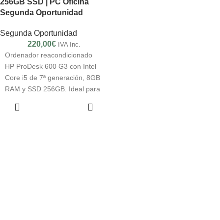
256GB SSD | PC Oficina
Segunda Oportunidad
Segunda Oportunidad
220,00
€
IVA Inc.
Ordenador reacondicionado
HP ProDesk 600 G3 con Intel
Core i5 de 7ª generación, 8GB
RAM y SSD 256GB. Ideal para
oficina, TPV o empresa. PC
LEER MÁS
revisado con Windows 10 Pro y
garantía de 1 año.