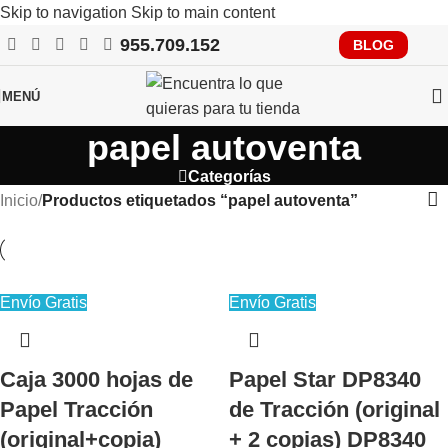
Skip to navigation
Skip to main content
955.709.152
RECUERDA QUE PRONTO TENDRÁS QUE CUMPLIR CON
BLOG
VERIFACTU, CONSÚLTANOS
MENÚ
papel autoventa
Categorías
Inicio
/
Productos etiquetados “papel autoventa”
Envío Gratis
Envío Gratis
Caja 3000 hojas de
Papel Star DP8340
Papel Tracción
de Tracción (original
(original+copia)
+ 2 copias) DP8340