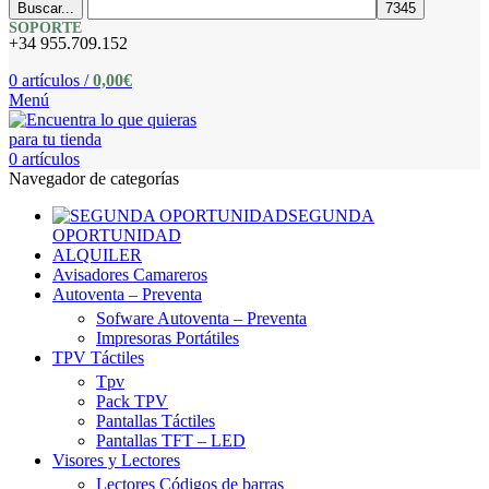
Buscar...
SOPORTE
+34 955.709.152
0
artículos
/
0,00
€
Menú
0
artículos
Navegador de categorías
SEGUNDA
OPORTUNIDAD
ALQUILER
Avisadores Camareros
Autoventa – Preventa
Sofware Autoventa – Preventa
Impresoras Portátiles
TPV Táctiles
Tpv
Pack TPV
Pantallas Táctiles
Pantallas TFT – LED
Visores y Lectores
Lectores Códigos de barras