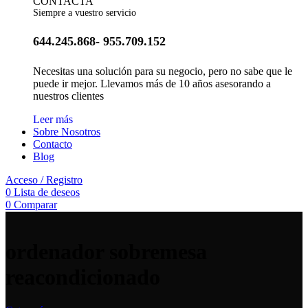
CONTACTA
Siempre a vuestro servicio
644.245.868- 955.709.152
Necesitas una solución para su negocio, pero no sabe que le
puede ir mejor. Llevamos más de 10 años asesorando a
nuestros clientes
Leer más
Sobre Nosotros
Contacto
Blog
Acceso / Registro
0
Lista de deseos
0
Comparar
ordenador sobremesa
reacondicionado