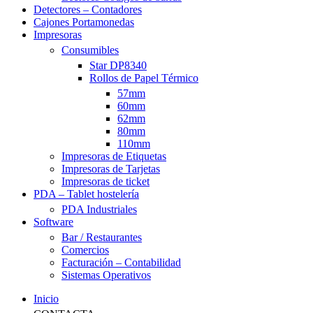
Detectores – Contadores
Cajones Portamonedas
Impresoras
Consumibles
Star DP8340
Rollos de Papel Térmico
57mm
60mm
62mm
80mm
110mm
Impresoras de Etiquetas
Impresoras de Tarjetas
Impresoras de ticket
PDA – Tablet hostelería
PDA Industriales
Software
Bar / Restaurantes
Comercios
Facturación – Contabilidad
Sistemas Operativos
Inicio