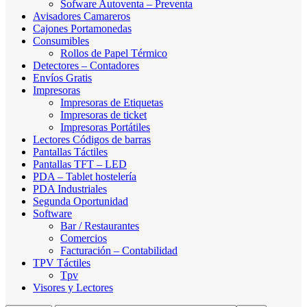
Sofware Autoventa – Preventa
Avisadores Camareros
Cajones Portamonedas
Consumibles
Rollos de Papel Térmico
Detectores – Contadores
Envíos Gratis
Impresoras
Impresoras de Etiquetas
Impresoras de ticket
Impresoras Portátiles
Lectores Códigos de barras
Pantallas Táctiles
Pantallas TFT – LED
PDA – Tablet hostelería
PDA Industriales
Segunda Oportunidad
Software
Bar / Restaurantes
Comercios
Facturación – Contabilidad
TPV Táctiles
Tpv
Visores y Lectores