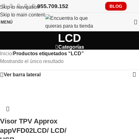
955.709.152
RECUERDA QUE PRONTO TENDRÁS QUE CUMPLIR CON
BLOG
Skip to navigation
VERIFACTU, CONSÚLTANOS
Skip to main content
MENÚ
LCD
Categorías
Inicio
/
Productos etiquetados “LCD”
Mostrando el único resultado
Ver barra lateral
Visor TPV Approx
appVFD02LCD/ LCD/