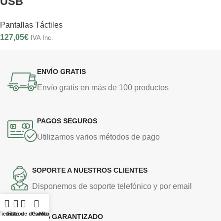
USB
Pantallas Táctiles
127,05
€
IVA Inc.
ENVÍO GRATIS
Envío gratis en más de 100 productos
PAGOS SEGUROS
Utilizamos varios métodos de pago
SOPORTE A NUESTROS CLIENTES
Disponemos de soporte telefónico y por email
Tienda
Lista de deseos
Filtros
Carrito
Mi cuenta
100% GARANTIZADO