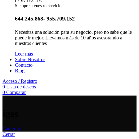
CONTACTA
Siempre a vuestro servicio
644.245.868- 955.709.152
Necesitas una solución para su negocio, pero no sabe que le
puede ir mejor. Llevamos más de 10 años asesorando a
nuestros clientes
Leer más
Sobre Nosotros
Contacto
Blog
Acceso / Registro
0
Lista de deseos
0
Comparar
iges
Categorías
Cerrar