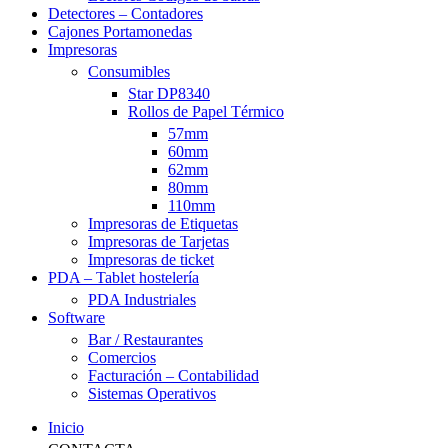
Detectores – Contadores
Cajones Portamonedas
Impresoras
Consumibles
Star DP8340
Rollos de Papel Térmico
57mm
60mm
62mm
80mm
110mm
Impresoras de Etiquetas
Impresoras de Tarjetas
Impresoras de ticket
PDA – Tablet hostelería
PDA Industriales
Software
Bar / Restaurantes
Comercios
Facturación – Contabilidad
Sistemas Operativos
Inicio