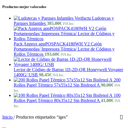
Productos mejor valorados
Verifactu Ludotecas y
Parques Infantiles
385,00
€
IVA Inc.
Pack Approx appPOSPACK4180WH V2 Cajón
Portamonedas/ Impresora Térmica/ Lector de Códigos y
Rollos Térmicos
193,60
€
IVA Inc.
Lector de Código de Barras 1D-2D-QR Honeywell Voyager
1400G/ USB
98,45
€
IVA Inc.
200
Rollos Papel Térmico 57x55x12 Sin Bisfenol A
90,00
€
IVA
Inc.
100
Rollos Papel Térmico 80x35x12 Sin Bisfenol A
41,00
€
IVA
Inc.
Inicio
/
Productos etiquetados “iges”