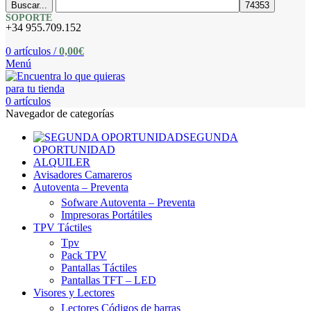
Buscar...
SOPORTE
+34 955.709.152
0
artículos
/
0,00
€
Menú
0
artículos
Navegador de categorías
SEGUNDA
OPORTUNIDAD
ALQUILER
Avisadores Camareros
Autoventa – Preventa
Sofware Autoventa – Preventa
Impresoras Portátiles
TPV Táctiles
Tpv
Pack TPV
Pantallas Táctiles
Pantallas TFT – LED
Visores y Lectores
Lectores Códigos de barras