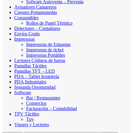
Sofware Autoventa – Preventa
Avisadores Camareros
Cajones Portamonedas
Consumibles
Rollos de Papel Térmico
Detectores – Contadores
Envíos Gratis
Impresoras
Impresoras de Etiquetas
Impresoras de ticket
Impresoras Portátiles
Lectores Códigos de barras
Pantallas Táctiles
Pantallas TFT – LED
PDA – Tablet hostelería
PDA Industriales
Segunda Oportunidad
Software
Bar / Restaurantes
Comercios
Facturación – Contabilidad
TPV Táctiles
Tpv
Visores y Lectores