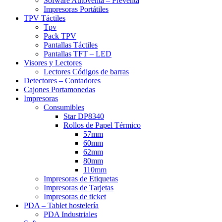
Sofware Autoventa – Preventa
Impresoras Portátiles
TPV Táctiles
Tpv
Pack TPV
Pantallas Táctiles
Pantallas TFT – LED
Visores y Lectores
Lectores Códigos de barras
Detectores – Contadores
Cajones Portamonedas
Impresoras
Consumibles
Star DP8340
Rollos de Papel Térmico
57mm
60mm
62mm
80mm
110mm
Impresoras de Etiquetas
Impresoras de Tarjetas
Impresoras de ticket
PDA – Tablet hostelería
PDA Industriales