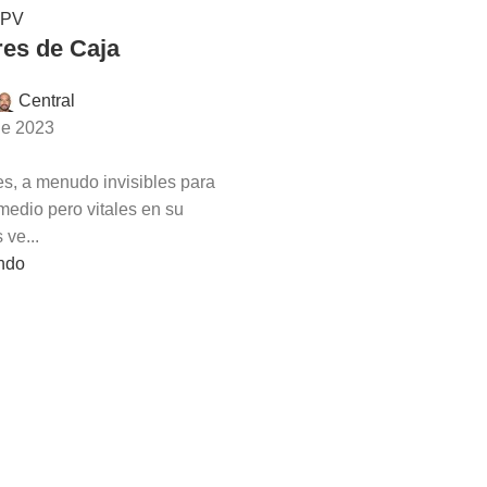
TPV
es de Caja
Central
de 2023
s, a menudo invisibles para
medio pero vitales en su
 ve...
endo