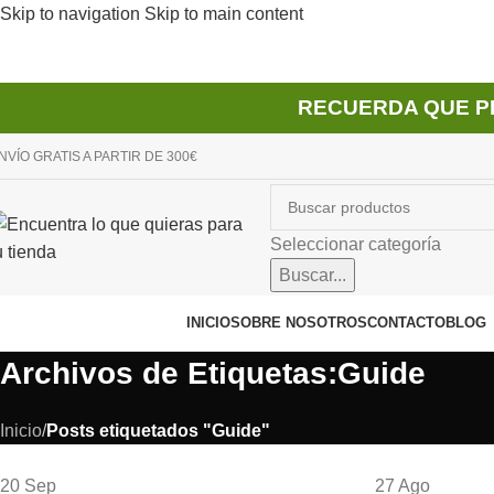
Skip to navigation
Skip to main content
RECUERDA QUE P
NVÍO GRATIS A PARTIR DE 300€
Seleccionar categoría
Buscar...
avegador de categorías
INICIO
SOBRE NOSOTROS
CONTACTO
BLOG
Archivos de Etiquetas:Guide
Inicio
/
Posts etiquetados "Guide"
20
Sep
27
Ago