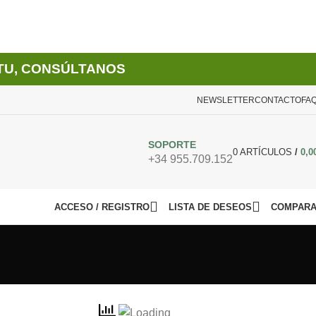
TU, CONSÚLTANOS
NEWSLETTER
CONTACTO
FA
SOPORTE
0
ARTÍCULOS
/
0,0
+34 955.709.152
ACCESO / REGISTRO
LISTA DE DESEOS
COMPAR