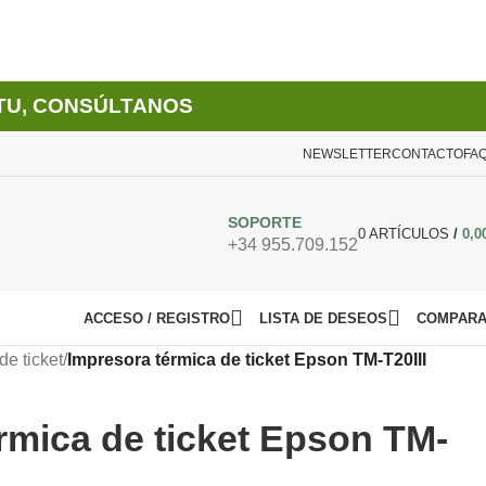
TU, CONSÚLTANOS
NEWSLETTER
CONTACTO
FA
SOPORTE
0
ARTÍCULOS
/
0,0
+34 955.709.152
ACCESO / REGISTRO
LISTA DE DESEOS
COMPAR
de ticket
/
Impresora térmica de ticket Epson TM-T20III
rmica de ticket Epson TM-