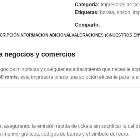
Categoría:
Impresoras de tic
Etiquetas:
barata
,
epson
,
im
Compartir:
CRIPCIÓN
INFORMACIÓN ADICIONAL
VALORACIONES (0)
NUESTROS EN
ra negocios y comercios
egocios minoristas y cualquier establecimiento que necesite imp
50 mm/s
, esta impresora ofrece una solución eficiente para la 
s
, asegurando la emisión rápida de tickets sin sacrificar la cali
imprimir gráficos, códigos de barras y el símbolo del euro.