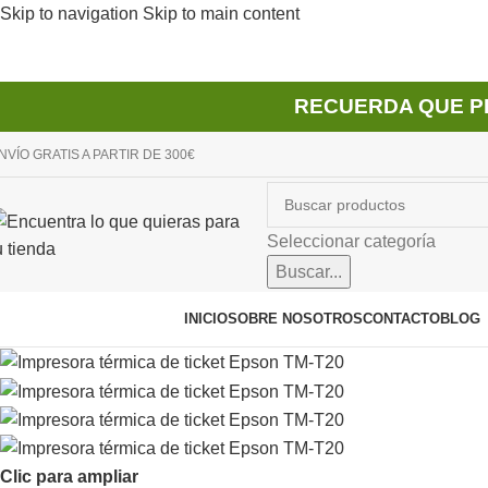
Skip to navigation
Skip to main content
RECUERDA QUE P
NVÍO GRATIS A PARTIR DE 300€
Seleccionar categoría
Buscar...
avegador de categorías
INICIO
SOBRE NOSOTROS
CONTACTO
BLOG
Clic para ampliar