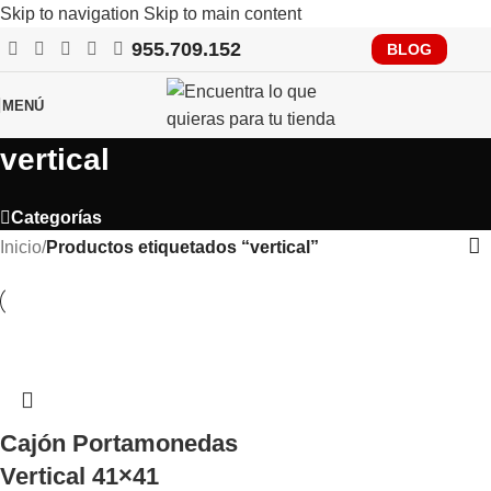
Skip to navigation
Skip to main content
955.709.152
RECUERDA QUE PRONTO TENDRÁS QUE CUMPLIR CON
BLOG
VERIFACTU, CONSÚLTANOS
MENÚ
vertical
Categorías
Inicio
/
Productos etiquetados “vertical”
Cajón Portamonedas
Vertical 41×41