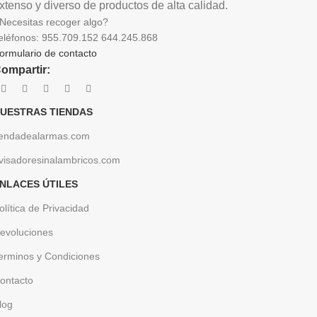
xtenso y diverso de productos de alta calidad.
Necesitas recoger algo?
eléfonos: 955.709.152 644.245.868
ormulario de contacto
ompartir:
UESTRAS TIENDAS
iendadealarmas.com
visadoresinalambricos.com
NLACES ÚTILES
olítica de Privacidad
evoluciones
erminos y Condiciones
ontacto
log