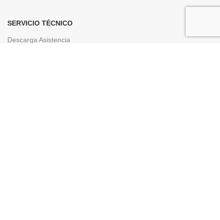
SERVICIO TÉCNICO
Descarga Asistencia
Descargar Driver
LINK DE INTERÉS
Aviso Legal
Politica de Privacidad
Política de Envío
Política de Devoluciones
Política de Cookies
Condiciones Generales de Venta
Formas de Pago