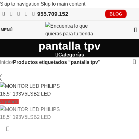
Skip to navigation
Skip to main content
955.709.152
RECUERDA QUE PRONTO TENDRÁS QUE CUMPLIR CON
BLOG
VERIFACTU, CONSÚLTANOS
MENÚ
pantalla tpv
Categorías
Inicio
/
Productos etiquetados “pantalla tpv”
Agotado